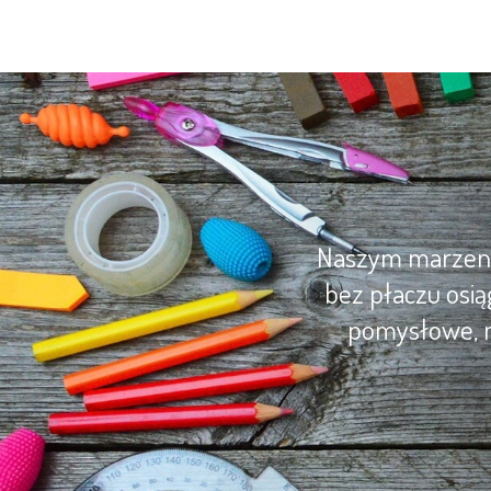
Naszym marzenie
bez płaczu osią
pomysłowe, m