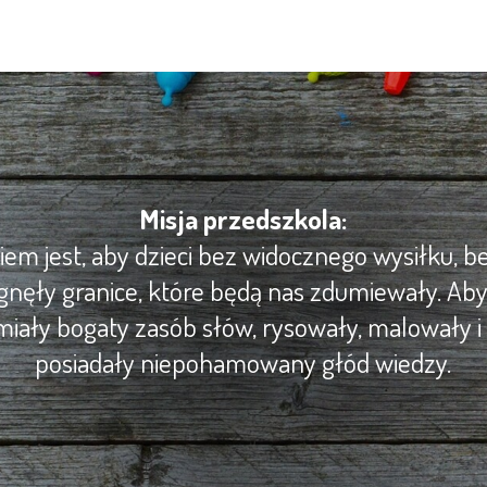
Misja przedszkola:
m jest, aby dzieci bez widocznego wysiłku, be
gnęły granice, które będą nas zdumiewały. Ab
iały bogaty zasób słów, rysowały, malowały i 
posiadały niepohamowany głód wiedzy.