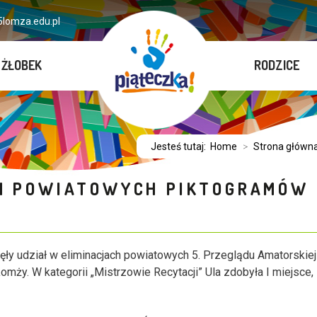
lomza.edu.pl
ŻŁOBEK
RODZICE
Jesteś tutaj:
Home
>
Strona główn
CH POWIATOWYCH PIKTOGRAMÓW
ęły udział w eliminacjach powiatowych 5. Przeglądu Amatorskiej
mży. W kategorii „Mistrzowie Recytacji” Ula zdobyła I miejsce,