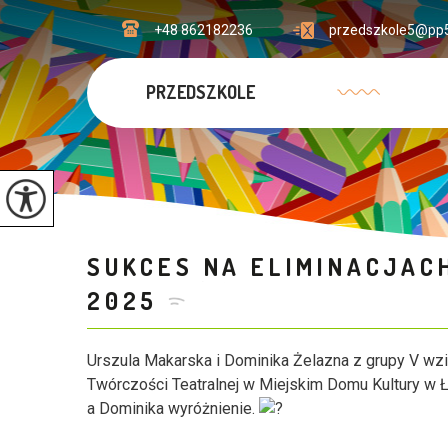
+48 862182236
przedszkole5@pp5
PRZEDSZKOLE
SUKCES NA ELIMINACJA
2025
Urszula Makarska i Dominika Żelazna z grupy V wzi
Twórczości Teatralnej w Miejskim Domu Kultury w Ło
a Dominika wyróżnienie.