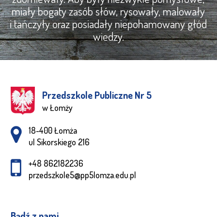
miały bogaty zasób słów, rysowały, malowały
i tańczyły oraz posiadały niepohamowany głód
wiedzy.
Przedszkole Publiczne Nr 5
w Łomży
Adres pocztowy:
18-400 Łomża
ul Sikorskiego 216
+48 862182236
przedszkole5@pp5lomza.edu.pl
Bądź z nami