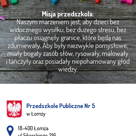
Misja przedszkola:
Naszym marzeniem jest, aby dzieci bez
widocznego wysiłku, bez dużego stresu, bez
płaczu osiągnęły granice, które będą nas
zdumiewały. Aby były niezwykle pomysłowe,
miały bogaty zasób słów, rysowały, malowały
i tańczyły oraz posiadały niepohamowany głód
wiedzy.
Przedszkole Publiczne Nr 5
w Łomży
Adres pocztowy:
18-400 Łomża
ul Sikorskiego 216