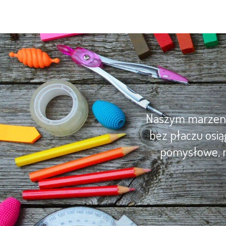
Naszym marzenie
bez płaczu osią
pomysłowe, m