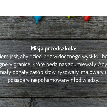
Misja przedszkola:
m jest, aby dzieci bez widocznego wysiłku, be
gnęły granice, które będą nas zdumiewały. Ab
iały bogaty zasób słów, rysowały, malowały i 
posiadały niepohamowany głód wiedzy.