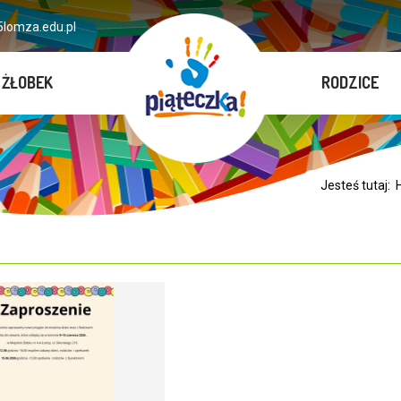
lomza.edu.pl
ŻŁOBEK
RODZICE
Jesteś tutaj: