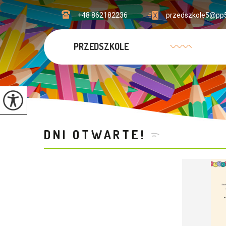
+48 862182236
przedszkole5@pp5
PRZEDSZKOLE
DNI OTWARTE!