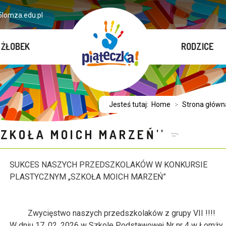
lomza.edu.pl
ŻŁOBEK
RODZICE
Jesteś tutaj:
Home
>
Strona główn
ZKOŁA MOICH MARZEŃ''
SUKCES NASZYCH PRZEDSZKOLAKÓW W KONKURSIE
PLASTYCZNYM „SZKOŁA MOICH MARZEŃ”
Zwycięstwo naszych przedszkolaków z grupy VII !!!!
W dniu 17. 02. 2026 w Szkole Podstawowej Nr nr 4 w Łomży