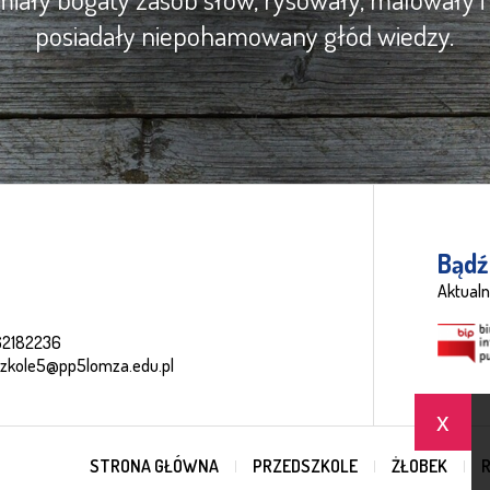
posiadały niepohamowany głód wiedzy.
Bądź
Aktualn
62182236
szkole5@pp5lomza.edu.pl
x
STRONA GŁÓWNA
PRZEDSZKOLE
ŻŁOBEK