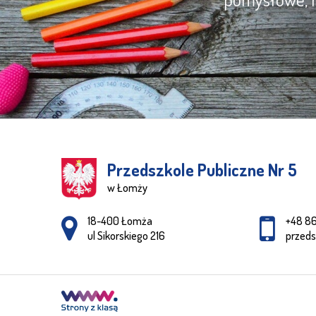
Przedszkole Publiczne Nr 5
w Łomży
Adres pocztowy:
18-400 Łomża
+48 8
ul Sikorskiego 216
przed