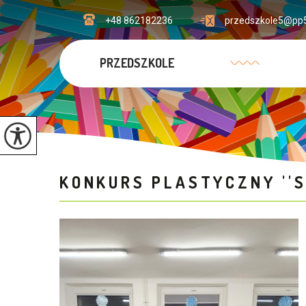
+48 862182236
przedszkole5@pp5
PRZEDSZKOLE
KONKURS PLASTYCZNY ''S