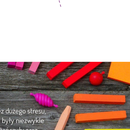
z dużego stresu,
y były niezwykle
tańczyły oraz