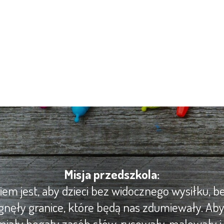
Misja przedszkola:
m jest, aby dzieci bez widocznego wysiłku, be
gnęły granice, które będą nas zdumiewały. Ab
iały bogaty zasób słów, rysowały, malowały i 