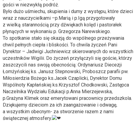
gości w niezwykłą podróż.
Było dużo uśmiechu, skupienia i dumy z występu, które dzieci
wraz z nauczycielkami –p.Marią i p.Igą przygotowały
z wielką starannością przy dźwiękach kolęd i pastorałek
płynących w wykonaniu p. Grzegorza Narewskiego.
To spotkanie stało się okazją do wspólnego przeżywania
chwil pełnych ciepła i bliskości. To chwila życzeń Pani
Dyrektor – Jadwigi Juchniewicz skierowanych do wszystkich
uczestników Wigilii. Do życzeń przyłączyli się goście, którzy
zaszczycili nas swoją obecnością: Ordynariusz Diecezji
Łomżyńskiej ks. Janusz Stepnowski, Proboszcz parafii pw.
Miłosierdzia Bożego ks.Jacek Czaplicki, Dyrektor Domu
Wspólnoty Kapłańskiej ks.Krzysztof Chodkowski, Zastępca
Naczelnika Wydziału Edukacji p.Anna Mierzejewska,
p.Grażyna Klimek oraz emerytowani pracownicy przedszkola.
Dziękujemy dzieciom za ich zaangażowanie i odwagę,
a wszystkim obecnym- za stworzenie razem z nami
świątecznej atmosfery.