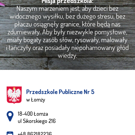
Misja przedszkola:
Naszym marzeniem jest, aby dzieci bez
widocznego wysiłku, bez dużego stresu, bez
płaczu osiągnęły granice, które będą nas
zdumiewały. Aby były niezwykle pomysłowe,
miały bogaty zasób słów, rysowały, malowały
i tańczyły oraz posiadały niepohamowany głód
wiedzy.
Przedszkole Publiczne Nr 5
w Łomży
Adres pocztowy:
18-400 Łomża
ul Sikorskiego 216
+48 862182236