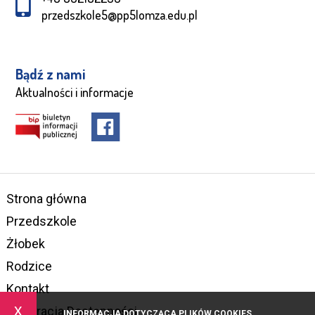
przedszkole5@pp5lomza.edu.pl
Bądź z nami
Aktualności i informacje
Strona główna
Przedszkole
Żłobek
Rodzice
Kontakt
x
Deklaracja Dostępności
INFORMACJA DOTYCZĄCA PLIKÓW COOKIES