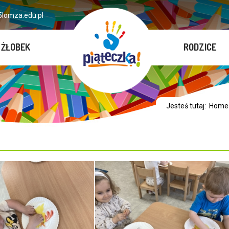
lomza.edu.pl
ŻŁOBEK
RODZICE
Jesteś tutaj:
Home