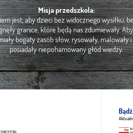
Misja przedszkola:
m jest, aby dzieci bez widocznego wysiłku, be
gnęły granice, które będą nas zdumiewały. Ab
iały bogaty zasób słów, rysowały, malowały i 
posiadały niepohamowany głód wiedzy.
Bądź
Aktualn
62182236