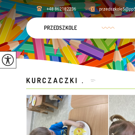
+48 862182236
przedszkole5@pp5
PRZEDSZKOLE
KURCZACZKI .