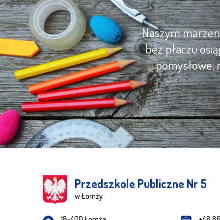
Naszym marzenie
bez płaczu osią
pomysłowe, m
Przedszkole Publiczne Nr 5
w Łomży
Adres pocztowy:
18-400 Łomża
+48 8