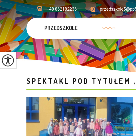
+48 862182236
przedszkole5@pp5
PRZEDSZKOLE
SPEKTAKL POD TYTUŁEM 