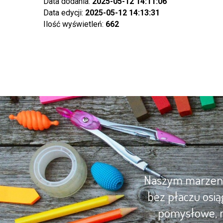
Data dodania:
2025-05-12 14:11:06
Data edycji:
2025-05-12 14:13:31
Ilość wyświetleń:
662
Naszym marzenie
bez płaczu osią
pomysłowe, m