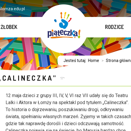
lomza.edu.pl
ŻŁOBEK
RODZICE
Jesteś tutaj:
Home
>
Strona główn
„CALINECZKA”
12 maja dzieci z grupy III, IV, V, VI raz VII udały się do Teatru
Lalki i Aktora w Łomży na spektakl pod tytułem „Calineczka”.
To historia o dojrzewaniu, poszukiwaniu drogi, odkrywaniu
świata, spełnianiu własnych marzeń. Żyjemy w takich czasach
gdzie tak naprawdę dorośli i dzieci odczuwają samotność.
Calineczka pojawia się na świecie, bo Marysia bardzo chce