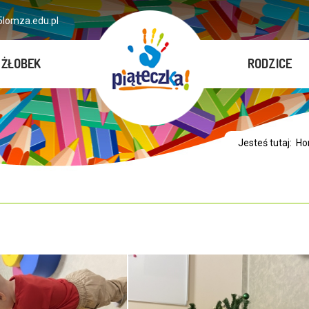
lomza.edu.pl
ŻŁOBEK
RODZICE
Jesteś tutaj:
Ho