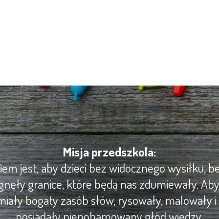
Misja przedszkola:
m jest, aby dzieci bez widocznego wysiłku, be
gnęły granice, które będą nas zdumiewały. Ab
iały bogaty zasób słów, rysowały, malowały i 
posiadały niepohamowany głód wiedzy.