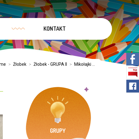
KONTAKT
me
>
Żłobek
>
Żłobek - GRUPA II
>
Mikołajki ...
GRUPY