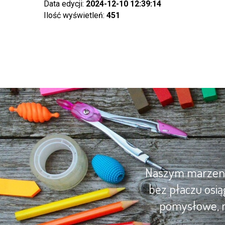
Data edycji:
2024-12-10 12:39:14
Ilość wyświetleń:
451
Naszym marzenie
bez płaczu osią
pomysłowe, m