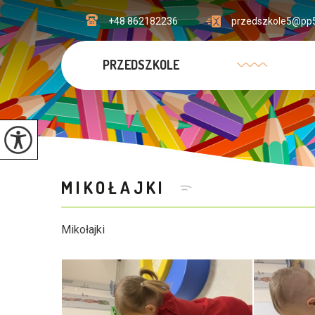
+48 862182236
przedszkole5@pp5
PRZEDSZKOLE
MIKOŁAJKI
Mikołajki