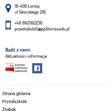
Adres pocztowy:
18-400 Łomża
ul Sikorskiego 216
+48 862182236
przedszkole5@pp5lomza.edu.pl
Bądź z nami
Aktualności i informacje
Strona główna
Przedszkole
Żłobek