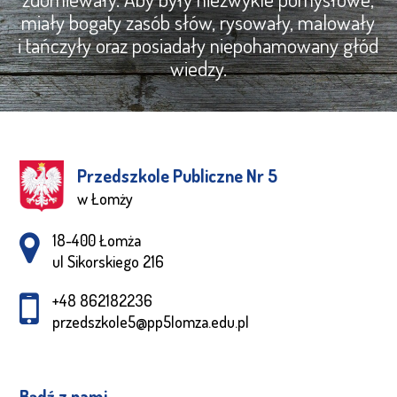
miały bogaty zasób słów, rysowały, malowały
i tańczyły oraz posiadały niepohamowany głód
wiedzy.
Przedszkole Publiczne Nr 5
w Łomży
Adres pocztowy:
18-400 Łomża
ul Sikorskiego 216
+48 862182236
przedszkole5@pp5lomza.edu.pl
Bądź z nami