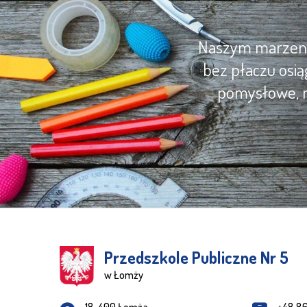
Naszym marzenie
bez płaczu osią
pomysłowe, m
Przedszkole Publiczne Nr 5
w Łomży
Adres pocztowy: