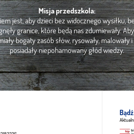
Misja przedszkola:
m jest, aby dzieci bez widocznego wysiłku, be
gnęły granice, które będą nas zdumiewały. Ab
iały bogaty zasób słów, rysowały, malowały i 
posiadały niepohamowany głód wiedzy.
Bądź
Aktualn