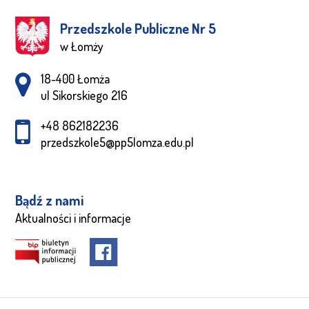
Przedszkole Publiczne Nr 5
w Łomży
Adres pocztowy:
18-400 Łomża
ul Sikorskiego 216
+48 862182236
przedszkole5@pp5lomza.edu.pl
Bądź z nami
Aktualności i informacje