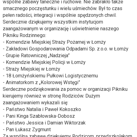
wspólne zabawy taneczne i ruchowe. Nie zabrakło także
smacznego poczęstunku i wielu uśmiechów. Był to czas
pełen radości, integracji i wspólnie spędzonych chwil.
Serdecznie dziękujemy wszystkim instytucjom
zaangażowanym w organizację i uświetnienie naszego
Pikniku Rodzinnego:
- Komendzie Miejskiej Straży Pożarnej w Łomży
- Zakładowi Gospodarowania Odpadami Sp. z.o.o. w Łomży
- Grupie Ratowniczej „Nadzieja”
- Komendzie Miejskiej Policji w Łomży
- Straży Miejskiej w Łomży
- 18 Łomżyńskiemu Pułkowi Logistycznemu
- Animatorkom z „Kolorowej Wstęgi”
Serdeczne podziękowania za pomoc w organizacji Pikniku
kierujemy również w stronę Rodziców. Dużym
zaangażowaniem wykazali się:
- Państwo Natalia i Paweł Kokoszko
- Pani Kinga Szabłowska-Dobosz
- Państwo Jessica i Damian Wiktorzak
- Pan Łukasz Zygmunt
Za wspólną zabawę dziękujemy Rodzicom, przedszkolakom