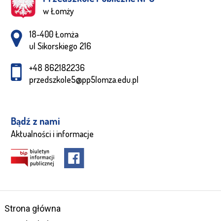
w Łomży
Adres pocztowy:
18-400 Łomża
ul Sikorskiego 216
+48 862182236
przedszkole5@pp5lomza.edu.pl
Bądź z nami
Aktualności i informacje
Strona główna