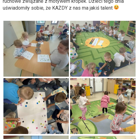
ruchowe związane z motywem kropek. Dzieci tego dnia
uświadomiły sobie, że KAŻDY z nas ma jakiś talent