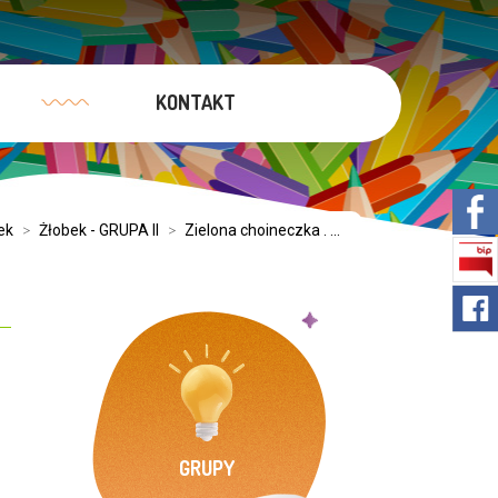
KONTAKT
ek
>
Żłobek - GRUPA II
>
Zielona choineczka . ...
GRUPY