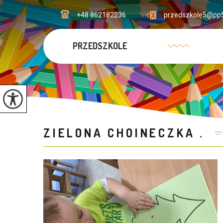
+48 862182236
przedszkole5@pp5
PRZEDSZKOLE
ZIELONA CHOINECZKA .