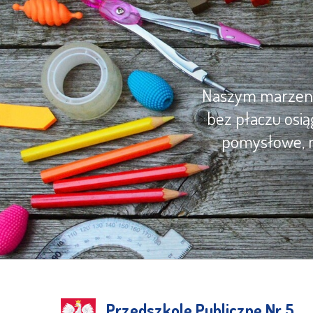
Naszym marzenie
bez płaczu osią
pomysłowe, m
Przedszkole Publiczne Nr 5