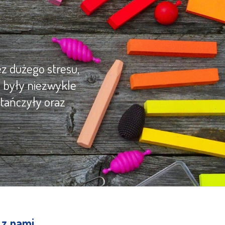
z dużego stresu,
y były niezwykle
tańczyły oraz
 z nami