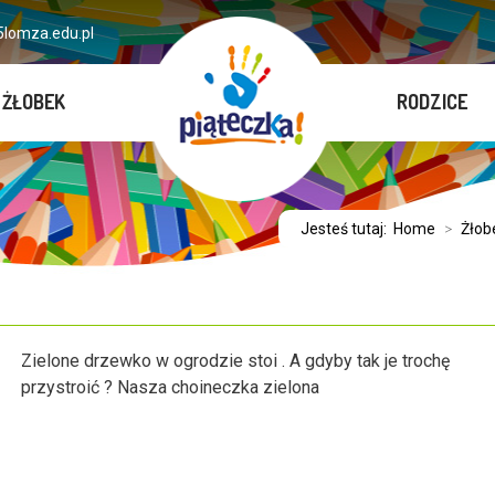
lomza.edu.pl
ŻŁOBEK
RODZICE
Jesteś tutaj:
Home
>
Żłob
Zielone drzewko w ogrodzie stoi . A gdyby tak je trochę
przystroić ? Nasza choineczka zielona