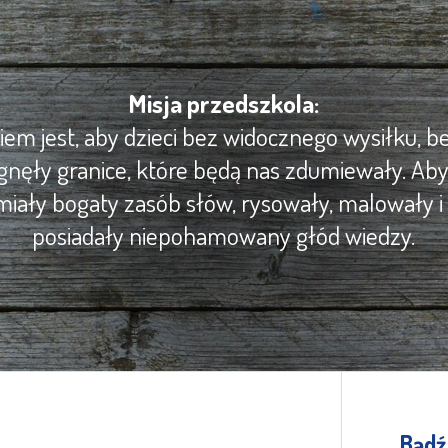
Misja przedszkola:
m jest, aby dzieci bez widocznego wysiłku, be
gnęły granice, które będą nas zdumiewały. Ab
iały bogaty zasób słów, rysowały, malowały i 
posiadały niepohamowany głód wiedzy.
Bądź