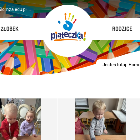
lomza.edu.pl
ŻŁOBEK
RODZICE
Jesteś tutaj:
Hom