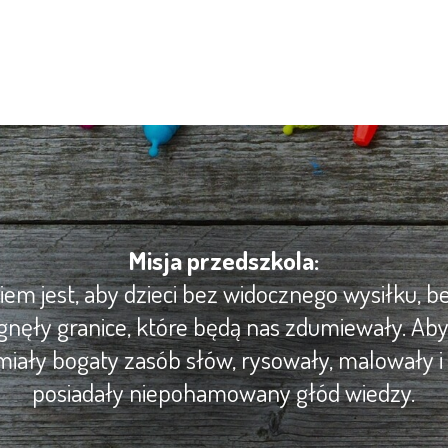
Misja przedszkola:
m jest, aby dzieci bez widocznego wysiłku, be
gnęły granice, które będą nas zdumiewały. Ab
iały bogaty zasób słów, rysowały, malowały i 
posiadały niepohamowany głód wiedzy.