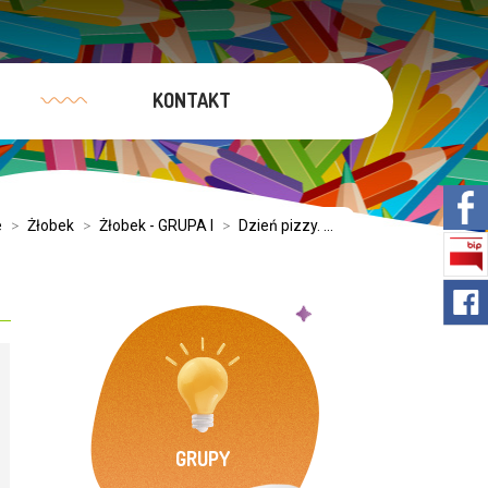
KONTAKT
e
>
Żłobek
>
Żłobek - GRUPA I
>
Dzień pizzy. ...
GRUPY