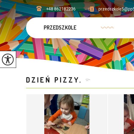
+48 862182236
przedszkole5@pp5
PRZEDSZKOLE
DZIEŃ PIZZY.