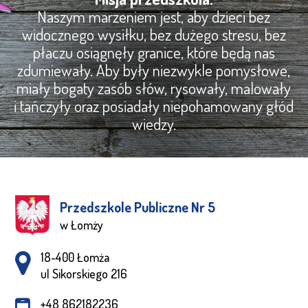
Naszym marzeniem jest, aby dzieci bez
widocznego wysiłku, bez dużego stresu, bez
płaczu osiągnęły granice, które będą nas
zdumiewały. Aby były niezwykle pomysłowe,
miały bogaty zasób słów, rysowały, malowały
i tańczyły oraz posiadały niepohamowany głód
wiedzy.
Przedszkole Publiczne Nr 5
w Łomży
Adres pocztowy:
18-400 Łomża
ul Sikorskiego 216
+48 862182236