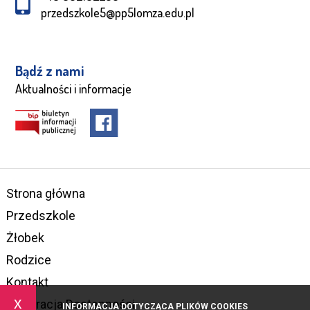
przedszkole5@pp5lomza.edu.pl
Bądź z nami
Aktualności i informacje
Strona główna
Przedszkole
Żłobek
Rodzice
Kontakt
x
Deklaracja Dostępności
INFORMACJA DOTYCZĄCA PLIKÓW COOKIES