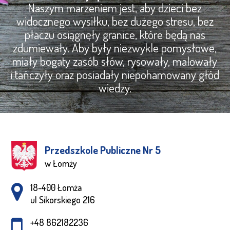
Naszym marzeniem jest, aby dzieci bez
widocznego wysiłku, bez dużego stresu, bez
płaczu osiągnęły granice, które będą nas
zdumiewały. Aby były niezwykle pomysłowe,
miały bogaty zasób słów, rysowały, malowały
i tańczyły oraz posiadały niepohamowany głód
wiedzy.
Przedszkole Publiczne Nr 5
w Łomży
Adres pocztowy:
18-400 Łomża
ul Sikorskiego 216
+48 862182236