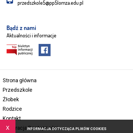
przedszkole5@pp5lomza.edu.pl
Bądź z nami
Aktualności i informacje
Strona główna
Przedszkole
Żłobek
Rodzice
Kontakt
x
Deklaracja Dostępności
INFORMACJA DOTYCZĄCA PLIKÓW COOKIES