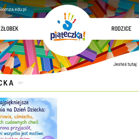
lomza.edu.pl
ŻŁOBEK
RODZICE
Jesteś tutaj
CKA