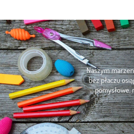
Naszym marzenie
bez płaczu osią
pomysłowe, m