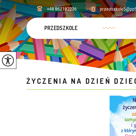
+48 862182236
przedszkole5@pp5
PRZEDSZKOLE
ŻYCZENIA NA DZIEŃ DZIE