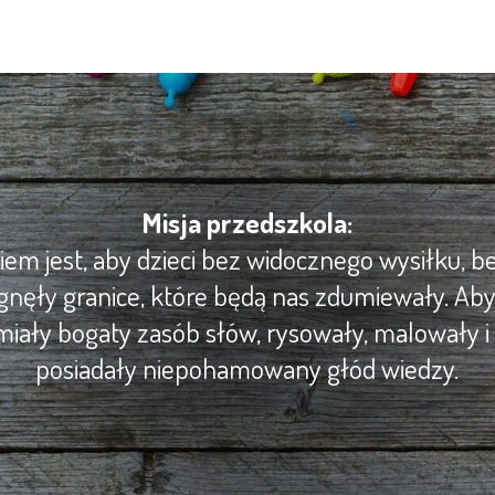
Misja przedszkola:
m jest, aby dzieci bez widocznego wysiłku, be
gnęły granice, które będą nas zdumiewały. Ab
iały bogaty zasób słów, rysowały, malowały i 
posiadały niepohamowany głód wiedzy.