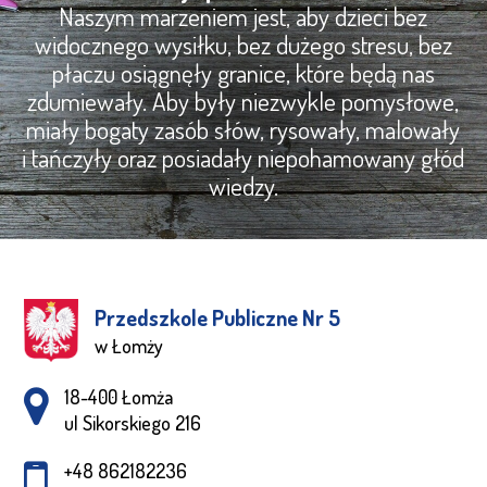
Naszym marzeniem jest, aby dzieci bez
widocznego wysiłku, bez dużego stresu, bez
płaczu osiągnęły granice, które będą nas
zdumiewały. Aby były niezwykle pomysłowe,
miały bogaty zasób słów, rysowały, malowały
i tańczyły oraz posiadały niepohamowany głód
wiedzy.
Przedszkole Publiczne Nr 5
w Łomży
Adres pocztowy:
18-400 Łomża
ul Sikorskiego 216
+48 862182236