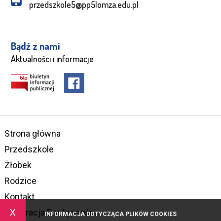
przedszkole5@pp5lomza.edu.pl
Bądź z nami
Aktualności i informacje
Strona główna
Przedszkole
Żłobek
Rodzice
Kontakt
x
Deklaracja Dostępności
INFORMACJA DOTYCZĄCA PLIKÓW COOKIES